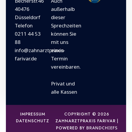
Becherstr.46
Auch
40476
außerhalb
Düsseldorf
dieser
Telefon
Sprechzeiten
0211 44 53
können Sie
88
mit uns
info@zahnarztpraxis-
einen
farivar.de
Termin
vereinbaren.
Privat und
alle Kassen
IMPRESSUM
COPYRIGHT © 2026
DATENSCHUTZ
ZAHNARZTPRAXIS FARIVAR |
POWERED BY
BRANDCHIEFS