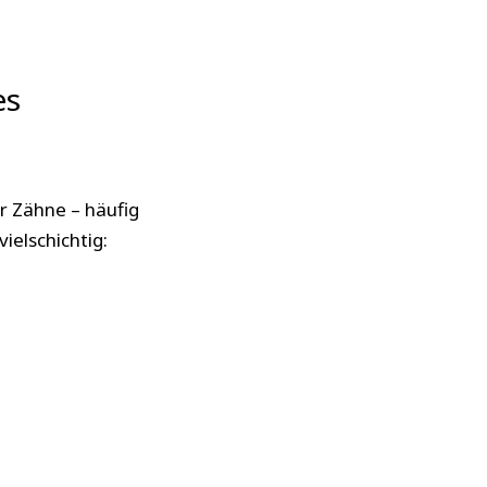
es
r Zähne – häufig
ielschichtig: