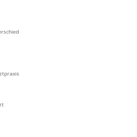
erschied
ztpraxis
zt