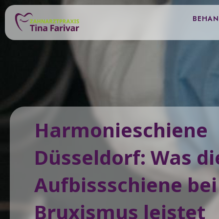
Zum
Inhalt
BEHA
springen
Harmonieschiene
Düsseldorf: Was di
Aufbissschiene bei
Bruxismus leistet