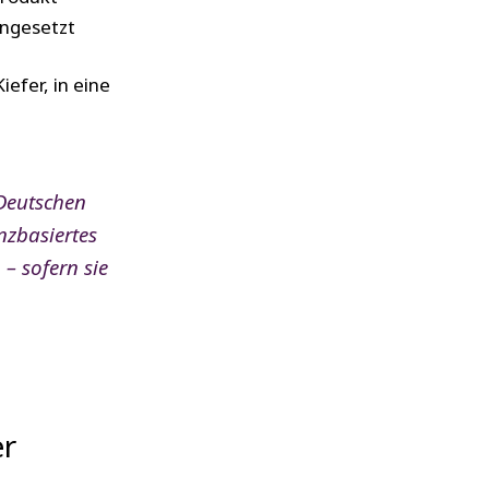
ingesetzt
efer, in eine
 Deutschen
nzbasiertes
– sofern sie
er